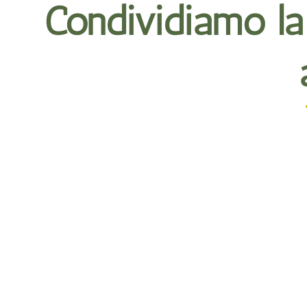
Condividiamo la 
Inizia il T
Che tu 