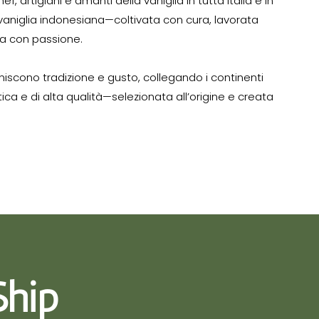
, artigiani e amanti della vaniglia in tutta Italia e in
vaniglia indonesiana—coltivata con cura, lavorata
a con passione.
niscono tradizione e gusto, collegando i continenti
ntica e di alta qualità—selezionata all’origine e creata
Ship